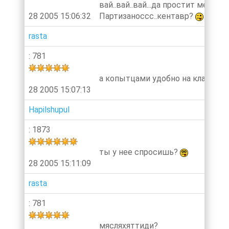
вай..вай..вай...да простит меня
28 2005 15:06:32
Партизаноссс..кентавр?
rasta
: 781
а копытцами удобно на клавке п
28 2005 15:07:13
Hapilshupul
: 1873
ты у нее спросишь?
28 2005 15:11:09
rasta
: 781
мясляхяттиди?