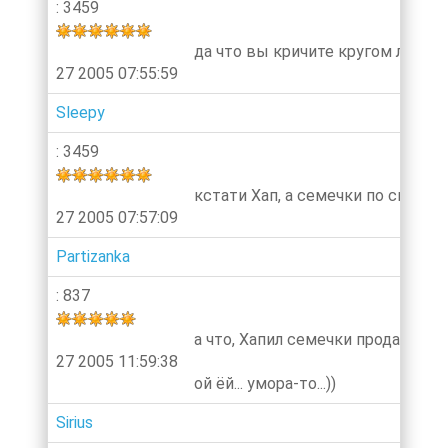
: 3459
да что вы кричите кругом люди сп
27 2005 07:55:59
Sleepy
: 3459
кстати Хап, а семечки по скоко ст
27 2005 07:57:09
Partizanka
: 837
а что, Хапил семечки продает?)
27 2005 11:59:38
ой ёй... умора-то...))
Sirius