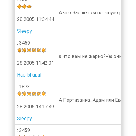
А что Вас летом потянуло раздет
28 2005 11:34:44
Sleepy
: 3459
а что вам не жарко?=)а они не л
28 2005 11:42:01
Hapilshupul
: 1873
А Партизанка...Адам или Ева?
28 2005 14:17:49
Sleepy
: 3459