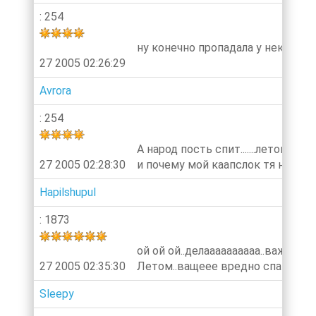
: 254
ну конечно пропадала у некоторых
27 2005 02:26:29
Avrora
: 254
А народ пость спит.......летом мож
27 2005 02:28:30
и почему мой каапслок тя не ус
Hapilshupul
: 1873
ой ой ой..делаааааааааа..важнецк
27 2005 02:35:30
Летом..ващеее вредно спать....а
Sleepy