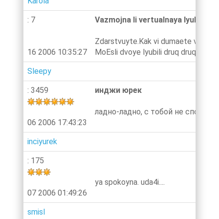
Karola
: 7
Vazmojna li vertualnaya lyubov?
Zdarstvuyte.Kak vi dumaete vazmojn
16 2006 10:35:27
MoEsli dvoye lyubili druq druqa v cha
Sleepy
: 3459
инджи юрек
ладно-ладно, с тобой не спорю...
06 2006 17:43:23
inciyurek
: 175
ya spokoyna. uda4i....
07 2006 01:49:26
smisl