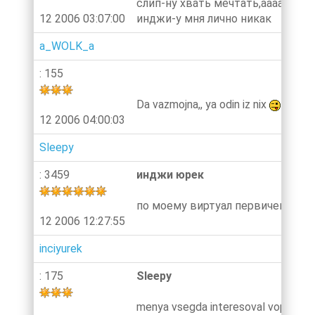
слип-ну хвать мечтать,ааааааа
12 2006 03:07:00
инджи-у мня лично никак
a_WOLK_a
: 155
Da vazmojna,, ya odin iz nix
12 2006 04:00:03
Sleepy
: 3459
инджи юрек
по моему виртуал первичен...а по
12 2006 12:27:55
inciyurek
: 175
Sleepy
menya vsegda interesoval vopros- m