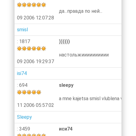
да...правда по ней...
09 2006 12:07:28
smisl
: 1817
))))))
настольжииииииииии
09 2006 19:29:37
isi74
: 694
sleepy
a mne kajetsa smisl vlublena v tebe
11 2006 05:57:02
Sleepy
: 3459
иси74