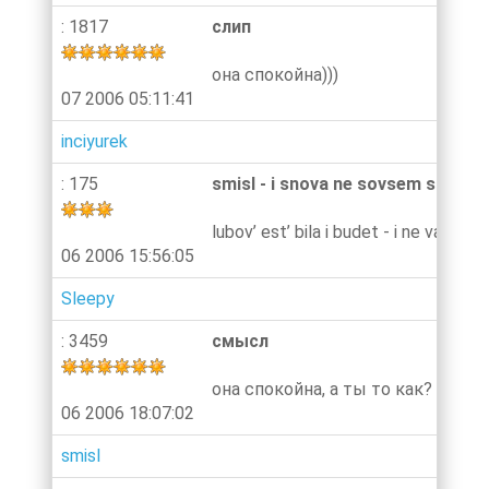
: 1817
слип
она спокойна)))
07 2006 05:11:41
inciyurek
: 175
smisl - i snova ne sovsem spokoy
lubov’ est’ bila i budet - i ne vagno 
06 2006 15:56:05
Sleepy
: 3459
смысл
она спокойна, а ты то как?
06 2006 18:07:02
smisl