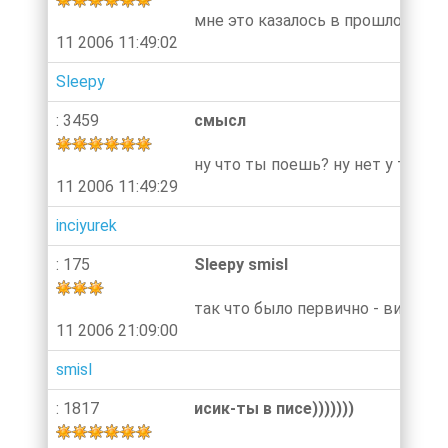
мне это казалось в прошлом году,
11 2006 11:49:02
Sleepy
: 3459
смысл
ну что ты поешь? ну нет у тебя го
11 2006 11:49:29
inciyurek
: 175
Sleepy smisl
так что было первично - виртуал 
11 2006 21:09:00
smisl
: 1817
исик-ты в писе)))))))