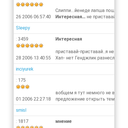
Слиппи....йенеде лапша пошла...
26 2006 06:57:40
Интересная...
не приставай к ребенку
Sleepy
: 3459
Интересная
приставай-приставай...я не прот
28 2006 13:40:55
Хап- нет Генджлик разнесли....и 
inciyurek
: 175
вобщем я тут немного не в ваше
01 2006 22:27:18
предложение открыть тему: они н
smisl
: 1817
мнение