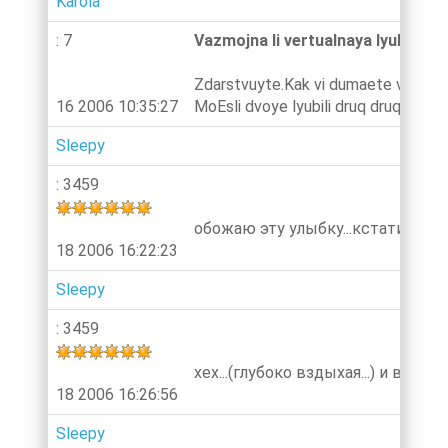
Karola
: 7
Vazmojna li vertualnaya lyubov?
Zdarstvuyte.Kak vi dumaete vazmojn
16 2006 10:35:27
MoEsli dvoye lyubili druq druqa v cha
Sleepy
: 3459
обожаю эту улыбку...кстати я не
18 2006 16:22:23
Sleepy
: 3459
хех...(глубоко вздыхая...) и всетак
18 2006 16:26:56
Sleepy