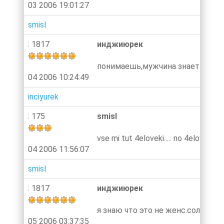
03 2006 19:01:27
smisl
: 1817
инджиюрек
понимаешь,мужчина знает но не вс
04 2006 10:24:49
inciyurek
: 175
smisl
vse mi tut 4eloveki..... no 4elovek 
04 2006 11:56:07
smisl
: 1817
инджиюрек
я знаю что это не женс.солидарн
05 2006 03:37:35