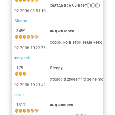
хеятда все бывает))))))))))
02 2006 03:51:10
Sleepy
: 3459
инджи юрек
сорри, но в этой теме некого буд
02 2006 10:27:26
inciyurek
: 175
Sleepy
otkuda ti znaesh’? ti ge ne mogesh 
02 2006 19:21:42
smisl
: 1817
инджиюрек