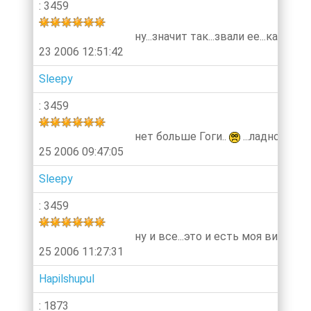
: 3459
ну...значит так...звали ее...как с
23 2006 12:51:42
Sleepy
: 3459
нет больше Гоги..
...ладно-ладн
25 2006 09:47:05
Sleepy
: 3459
ну и все...это и есть моя виртуа
25 2006 11:27:31
Hapilshupul
: 1873