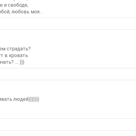
е и свободе,
обой, любовь моя…
ем страдать?
ут в кровать
ть? .... )))
ать людей)))))))