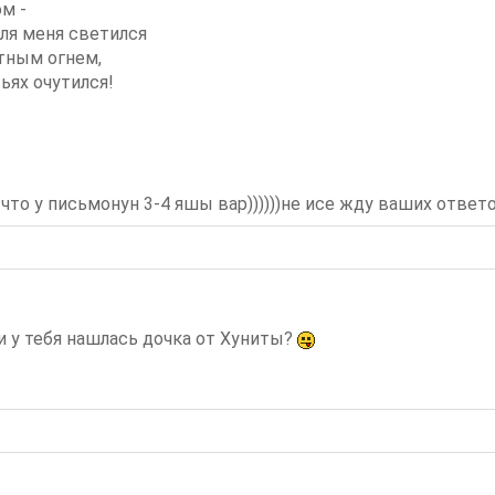
м -
для меня светился
тным огнем,
тьях очутился!
 что у письмонун 3-4 яшы вар))))))не исе жду ваших ответ
и у тебя нашлась дочка от Хуниты?