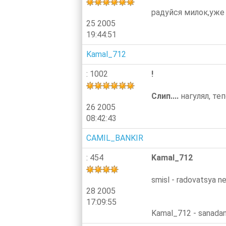
радуйся милок,уже
25 2005
19:44:51
Kamal_712
: 1002
!
Слип....
нагулял, те
26 2005
08:42:43
CAMIL_BANKIR
: 454
Kamal_712
smisl - radovatsya nec
28 2005
17:09:55
Kamal_712 - sanadan d