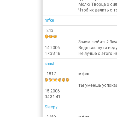
Молю Творца о сил
Чтоб их делить с т
mfka
: 213
Зачем любить? Зач
14 2006
Ведь все пути вед
17:38:18
Не лучше с этого нача
smisl
: 1817
мфка
ты умеешь успокаив
15 2006
04:31:41
Sleepy