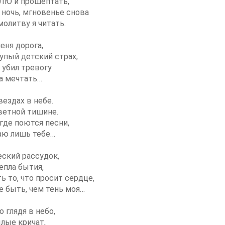
ЛЮ и прошептать,
 ночь, мгновенье снова
олитву я читать.
еня дорога,
лупый детский страх,
 убил тревогу
ла мечтать…
вездах в небе.
ветной тишине.
 где поются песни,
аю лишь тебе…
еский рассудок,
епла бытия,
ь то, что просит сердце,
е быть, чем тень моя…
о глядя в небо,
лые кричат,