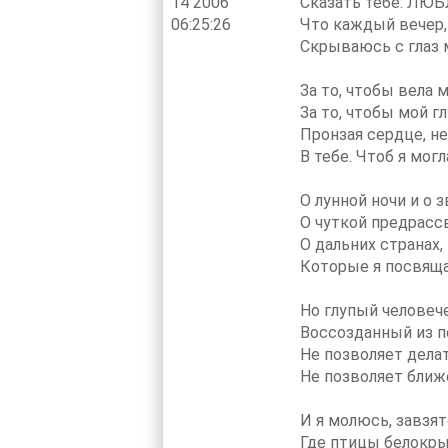
14 2006
Сказать тебе: ЛЮБ
06:25:26
Что каждый вечер,
Скрываюсь с глаз м
За то, чтобы вела м
За то, чтобы мой г
Пронзая сердце, не
В тебе. Чтоб я мог
О лунной ночи и о з
О чуткой предрасс
О дальних странах,
Которые я посвящ
Но глупый человеч
Воссозданный из п
Не позволяет делат
Не позволяет ближ
И я молюсь, завзят
Где птицы белокры