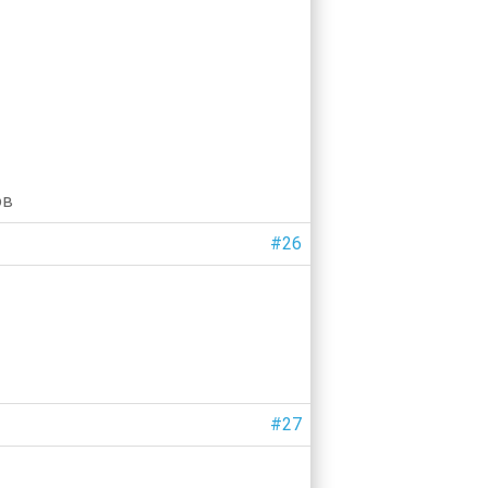
ов
#26
#27