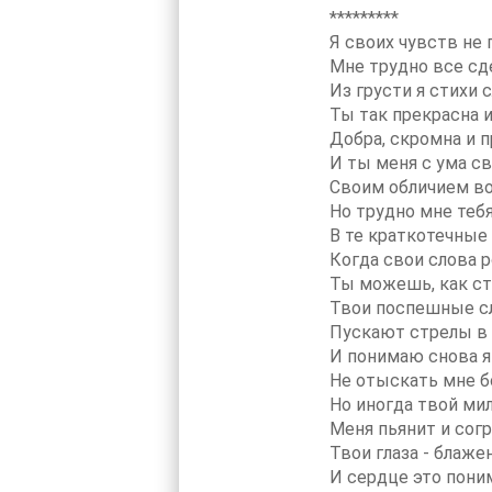
*********
Я своих чувств не
Мне трудно все сд
Из грусти я стихи 
Ты так прекрасна и
Добра, скромна и 
И ты меня с ума св
Своим обличием в
Но трудно мне теб
В те краткотечные
Когда свои слова 
Ты можешь, как ст
Твои поспешные с
Пускают стрелы в
И понимаю снова я
Не отыскать мне б
Но иногда твой ми
Меня пьянит и согр
Твои глаза - блаже
И сердце это пони