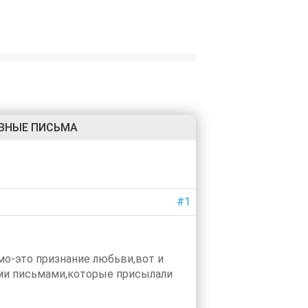
ВНЫЕ ПИСЬМА
#1
мо-это признание любьви,вот и
оими письмами,которые присылали