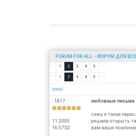
FORUM FOR ALL - ФОРУМ ДЛЯ ВС
1
2
3
4
5
1
2
3
4
5
smisl
: 1817
любовные письма
сижу я такая пере
11 2005
решила открыть так
16:57:02
вам ваши поклонн