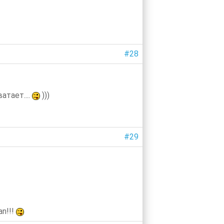
#28
ватает....
)))
#29
an!!!