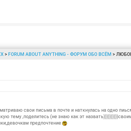
ЕХ
>
FORUM ABOUT ANYTHING - ФОРУМ ОБО ВСЁМ
> ЛЮБО
сматриваю свои письма в почте и наткнулась на одно пиьс
ую тему ,поделитесь (не знаю как эт назвать))))))))))св
ики,девочкам предпочтение