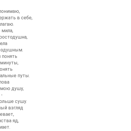
 понимаю,
ержать в себе,
слагаю.
 мила,
простодушна,
ела
оздушным.
я понять
 минуты,
ронять
альные путы.
лова
 мою душу,
 -
ольше сушу.
лый взгляд
евает,
нства яд,
мает.