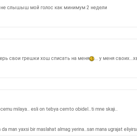
 не слышыш мой голос как минимум 2 недели
перь свои грешки хош списать на меня
.... у меня своих....х
emu milaya... esli on tebya cemto obidel...ti mne skaji...
a man yaxsi bir maslahat almag yerina...san mana ugrajat eliyirs