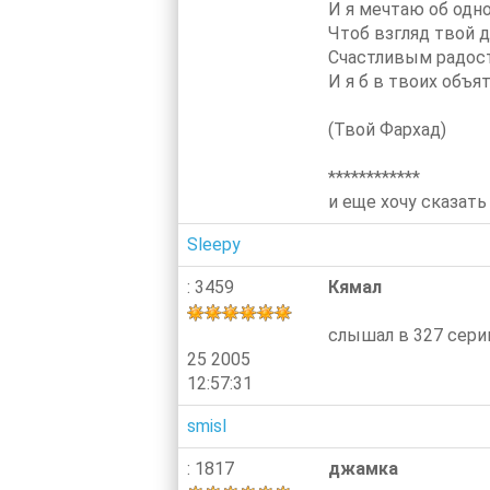
И я мечтаю об одно
Чтоб взгляд твой 
Счастливым радос
И я б в твоих объя
(Твой Фархад)
************
и еще хочу сказать
Sleepy
: 3459
Кямал
слышал в 327 сери
25 2005
12:57:31
smisl
: 1817
джамка