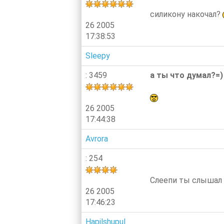
силикону накочал?
26 2005
17:38:53
Sleepy
: 3459
а ты что думал?=)
26 2005
17:44:38
Avrora
: 254
Слеепи ты слышал п
26 2005
17:46:23
Hapilshupul