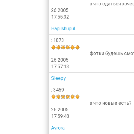
а что сдаться хоче
26 2005
17:55:32
Hapilshupul
: 1873
фотки будешь смо
26 2005
17:57:13
Sleepy
: 3459
а что новые есть?
26 2005
17:59:48
Avrora