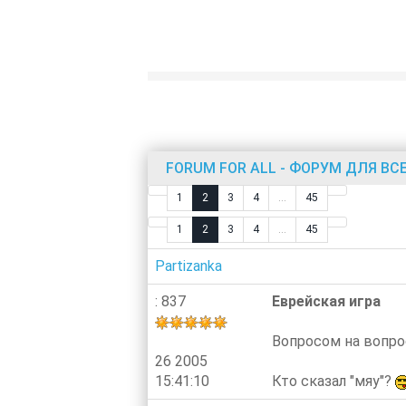
FORUM FOR ALL - ФОРУМ ДЛЯ ВС
1
2
3
4
...
45
1
2
3
4
...
45
Partizanka
: 837
Еврейская игра
Вопросом на вопрос
26 2005
15:41:10
Кто сказал "мяу"?