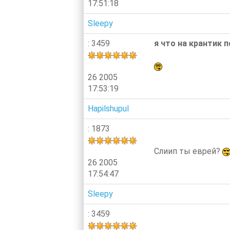
17:51:18
Sleepy
: 3459
я что на крантик 
26 2005
17:53:19
Hapilshupul
: 1873
Слиип ты еврей?
26 2005
17:54:47
Sleepy
: 3459