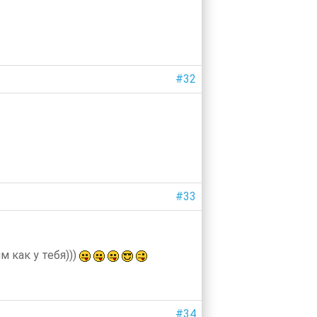
#32
#33
 как у тебя)))
#34