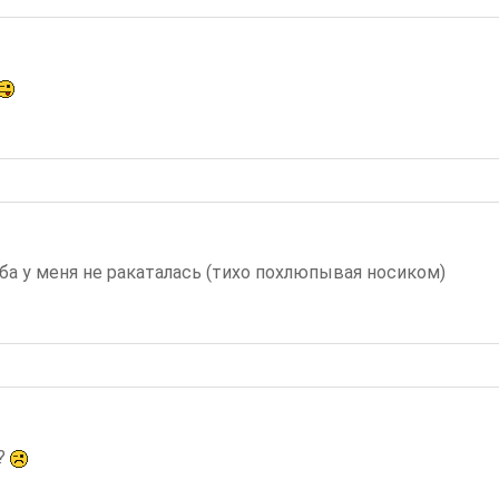
губа у меня не ракаталась (тихо похлюпывая носиком)
?