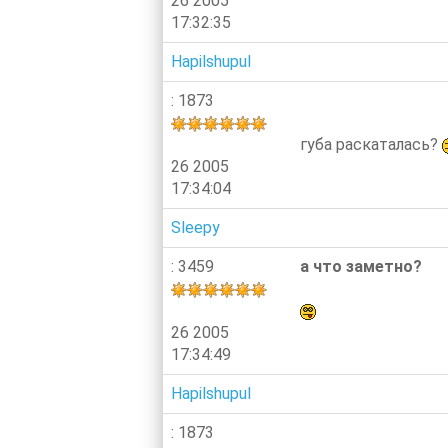
26 2005
17:32:35
Hapilshupul
: 1873
губа раскаталась?
26 2005
17:34:04
Sleepy
: 3459
а что заметно?
26 2005
17:34:49
Hapilshupul
: 1873